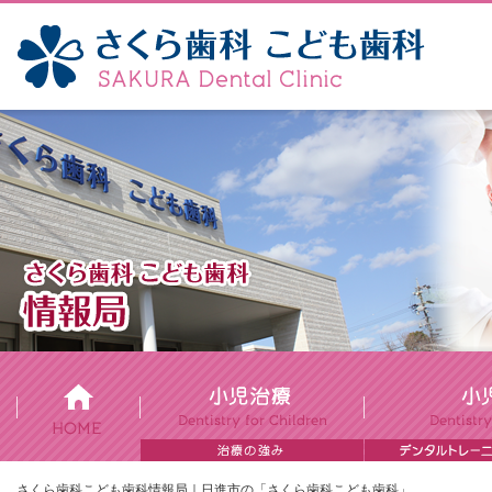
さくら歯科こども歯科情報局｜日進市の「さくら歯科こども歯科」