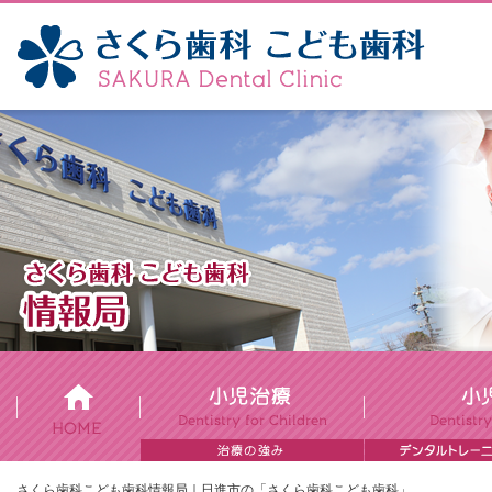
さくら歯科こども歯科情報局｜日進市の「さくら歯科こども歯科」