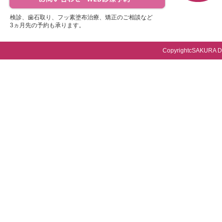
検診、歯石取り、フッ素塗布治療、矯正のご相談など
3ヵ月先の予約も承ります。
CopyrightcSAKURA Dent